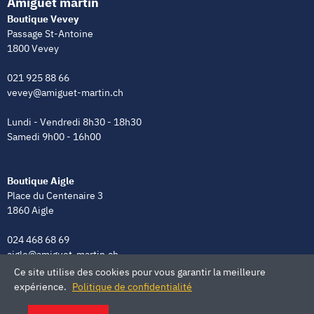
Amiguet martin
Boutique Vevey
Passage St-Antoine
1800 Vevey
021 925 88 66
vevey@amiguet-martin.ch
Lundi - Vendredi 8h30 - 18h30
Samedi 9h00 - 16h00
Boutique Aigle
Place du Centenaire 3
1860 Aigle
024 468 68 69
aigle@amiguet-martin.ch
Ce site utilise des cookies pour vous garantir la meilleure
Lundi - Vendredi 8h00 - 12h00 | 13h30 - 18h30
expérience.
Politique de confidentialité
Samedi 9h00 - 16h00