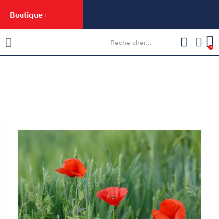
Boutique
0