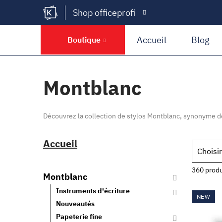
Shop officeprofi
Kramer Krieg
Accueil
Blog
Boutique
Montblanc
Découvrez la collection de stylos Montblanc, synonyme d
Accueil
Choisir
360 produ
Montblanc
Instruments d'écriture
NEW
Nouveautés
Papeterie fine