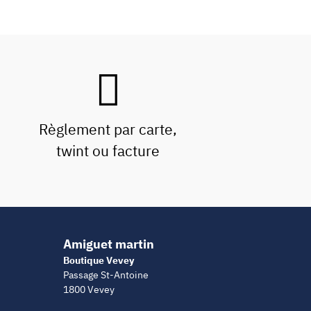
Règlement par carte,
twint ou facture
Amiguet martin
Boutique Vevey
Passage St-Antoine
1800 Vevey