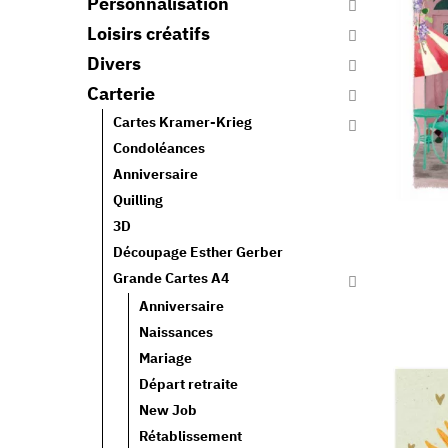
Personnalisation
Loisirs créatifs
Divers
Carterie
Cartes Kramer-Krieg
Condoléances
Anniversaire
Quilling
3D
Découpage Esther Gerber
Grande Cartes A4
Anniversaire
Naissances
Mariage
Départ retraite
New Job
Rétablissement