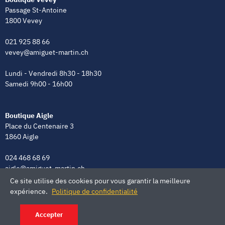
Passage St-Antoine
1800 Vevey
021 925 88 66
vevey@amiguet-martin.ch
Lundi - Vendredi 8h30 - 18h30
Samedi 9h00 - 16h00
Boutique Aigle
Place du Centenaire 3
1860 Aigle
024 468 68 69
aigle@amiguet-martin.ch
Ce site utilise des cookies pour vous garantir la meilleure
Lundi - Vendredi 8h00 - 12h00 | 13h30 - 18h30
expérience.
Politique de confidentialité
Samedi 9h00 - 16h00
Accepter