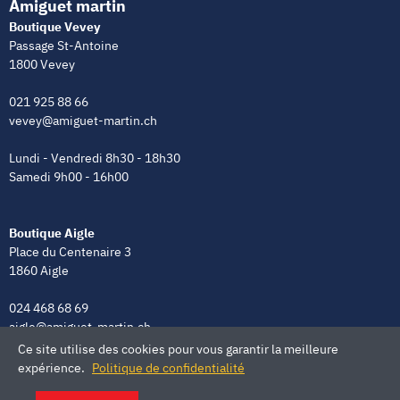
Amiguet martin
Boutique Vevey
Passage St-Antoine
1800 Vevey
021 925 88 66
vevey@amiguet-martin.ch
Lundi - Vendredi 8h30 - 18h30
Samedi 9h00 - 16h00
Boutique Aigle
Place du Centenaire 3
1860 Aigle
024 468 68 69
aigle@amiguet-martin.ch
Ce site utilise des cookies pour vous garantir la meilleure
Lundi - Vendredi 8h00 - 12h00 | 13h30 - 18h30
expérience.
Politique de confidentialité
Samedi 9h00 - 16h00