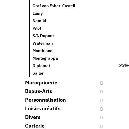
Graf von Faber-Castell
Lamy
Namiki
Pilot
S.T. Dupont
Waterman
Montblanc
Montegrappa
Styl
Diplomat
Sailor
Maroquinerie
Beaux-Arts
Personnalisation
Loisirs créatifs
Divers
Carterie