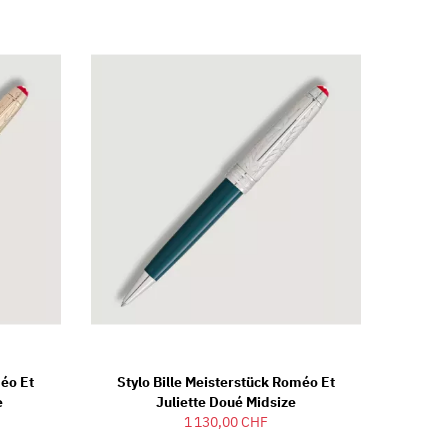
méo Et
Stylo Bille Meisterstück Roméo Et
e
Juliette Doué Midsize
1 130,00 CHF