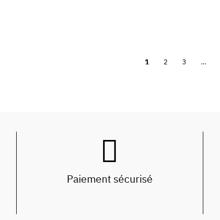
1
2
3
…
Paiement sécurisé