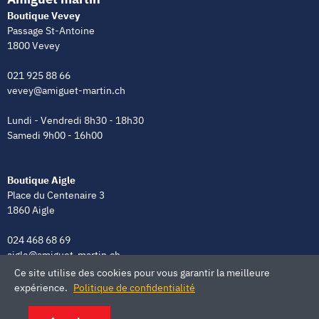
Boutique Vevey
Passage St-Antoine
1800 Vevey
021 925 88 66
vevey@amiguet-martin.ch
Lundi - Vendredi 8h30 - 18h30
Samedi 9h00 - 16h00
Boutique Aigle
Place du Centenaire 3
1860 Aigle
024 468 68 69
aigle@amiguet-martin.ch
Ce site utilise des cookies pour vous garantir la meilleure
Lundi - Vendredi 8h00 - 12h00 | 13h30 - 18h30
expérience.
Politique de confidentialité
Samedi 9h00 - 16h00