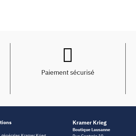
Paiement sécurisé
Kramer Krieg
tions
Boutique Lausanne
 générales Kramer Krieg
Rue Centrale 10