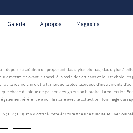
Amiguet Martin
Galerie
A propos
Magasins
fiant depuis sa création en proposant des stylos plumes, des stylos à bi
r à mettre en avant le travail à la main des artisans et leur techniqu
ou la résine afin d'être la marque la plus luxueuse d'instruments d'écrit
elque chose d'unique de par son design et son histoire. La collection 
 également référence à son histoire avec la collection Hommage qui rappe
 ; 0,7 ; 0,9) afin d'offrir à votre écriture fine une fluidité et une volup