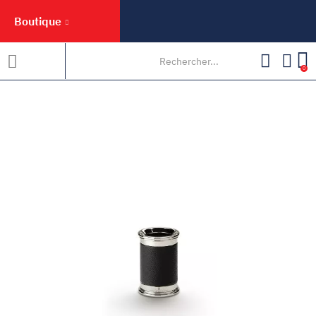
Boutique
0