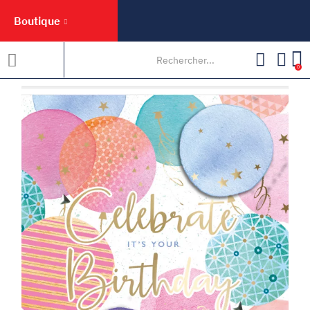
Boutique
0