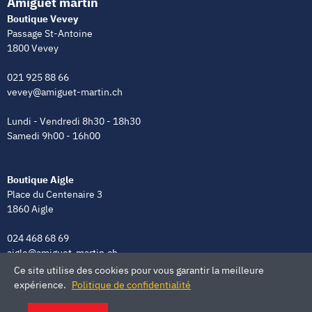
Amiguet martin
Boutique Vevey
Passage St-Antoine
1800 Vevey
021 925 88 66
vevey@amiguet-martin.ch
Lundi - Vendredi 8h30 - 18h30
Samedi 9h00 - 16h00
Boutique Aigle
Place du Centenaire 3
1860 Aigle
024 468 68 69
aigle@amiguet-martin.ch
Ce site utilise des cookies pour vous garantir la meilleure
Lundi - Vendredi 8h00 - 12h00 | 13h30 - 18h30
expérience.
Politique de confidentialité
Samedi 9h00 - 16h00