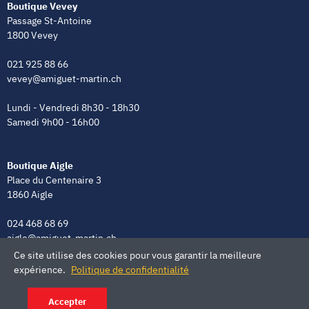
Boutique Vevey
Passage St-Antoine
1800 Vevey
021 925 88 66
vevey@amiguet-martin.ch
Lundi - Vendredi 8h30 - 18h30
Samedi 9h00 - 16h00
Boutique Aigle
Place du Centenaire 3
1860 Aigle
024 468 68 69
aigle@amiguet-martin.ch
Ce site utilise des cookies pour vous garantir la meilleure
Lundi - Vendredi 8h00 - 12h00 | 13h30 - 18h30
expérience.
Politique de confidentialité
Samedi 9h00 - 16h00
Accepter