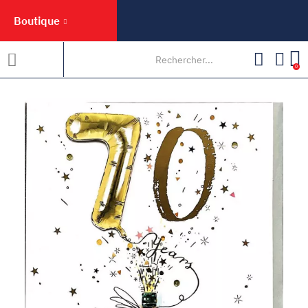
Boutique
0