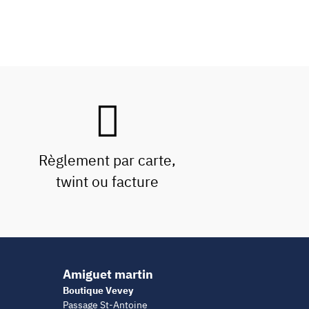
Règlement par carte,
twint ou facture
Amiguet martin
Boutique Vevey
Passage St-Antoine