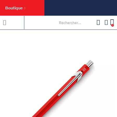
Boutique
0