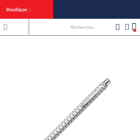
Boutique
0