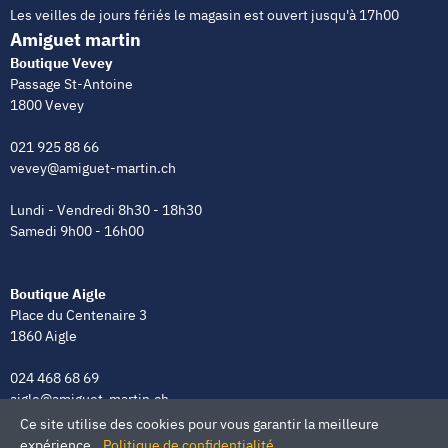
Les veilles de jours fériés le magasin est ouvert jusqu'à 17h00
Amiguet martin
Boutique Vevey
Passage St-Antoine
1800 Vevey
021 925 88 66
vevey@amiguet-martin.ch
Lundi - Vendredi 8h30 - 18h30
Samedi 9h00 - 16h00
Boutique Aigle
Place du Centenaire 3
1860 Aigle
024 468 68 69
aigle@amiguet-martin.ch
Ce site utilise des cookies pour vous garantir la meilleure
Lundi - Vendredi 8h00 - 12h00 | 13h30 - 18h30
expérience.
Politique de confidentialité