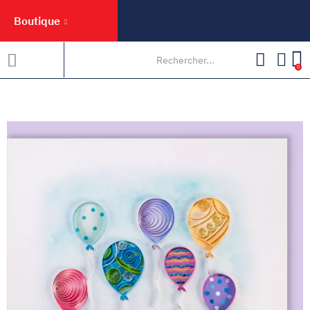
Boutique
0