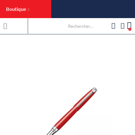
Boutique
0