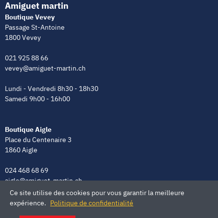
Amiguet martin
Boutique Vevey
Passage St-Antoine
1800 Vevey
021 925 88 66
vevey@amiguet-martin.ch
Lundi - Vendredi 8h30 - 18h30
Samedi 9h00 - 16h00
Boutique Aigle
Place du Centenaire 3
1860 Aigle
024 468 68 69
aigle@amiguet-martin.ch
Ce site utilise des cookies pour vous garantir la meilleure
Lundi - Vendredi 8h00 - 12h00 | 13h30 - 18h30
expérience.
Politique de confidentialité
Samedi 9h00 - 16h00