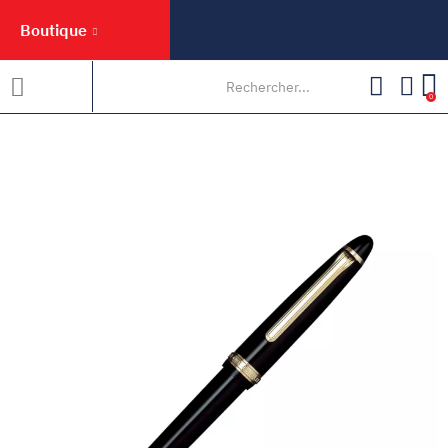
Boutique
0