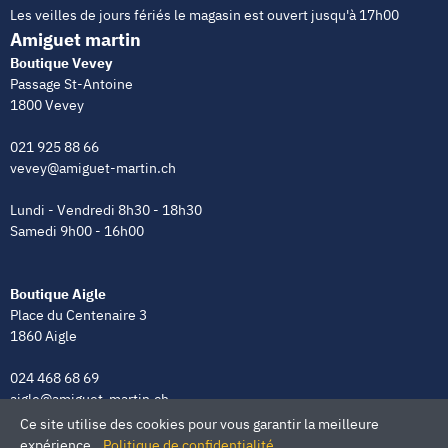
Les veilles de jours fériés le magasin est ouvert jusqu'à 17h00
Amiguet martin
Boutique Vevey
Passage St-Antoine
1800 Vevey
021 925 88 66
vevey@amiguet-martin.ch
Lundi - Vendredi 8h30 - 18h30
Samedi 9h00 - 16h00
Boutique Aigle
Place du Centenaire 3
1860 Aigle
024 468 68 69
aigle@amiguet-martin.ch
Ce site utilise des cookies pour vous garantir la meilleure
Lundi - Vendredi 8h00 - 12h00 | 13h30 - 18h30
expérience.
Politique de confidentialité