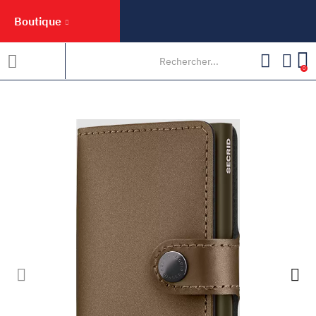
Boutique
0