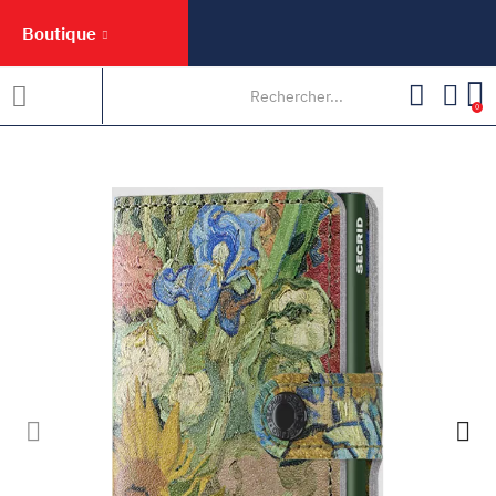
Boutique
0