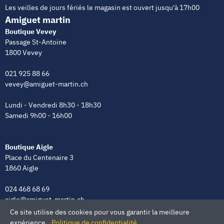
Les veilles de jours fériés le magasin est ouvert jusqu'à 17h00
Amiguet martin
Boutique Vevey
Passage St-Antoine
1800 Vevey
021 925 88 66
vevey@amiguet-martin.ch
Lundi - Vendredi 8h30 - 18h30
Samedi 9h00 - 16h00
Boutique Aigle
Place du Centenaire 3
1860 Aigle
024 468 68 69
aigle@amiguet-martin.ch
Ce site utilise des cookies pour vous garantir la meilleure
Lundi - Vendredi 8h00 - 12h00 | 13h30 - 18h30
expérience.
Politique de confidentialité