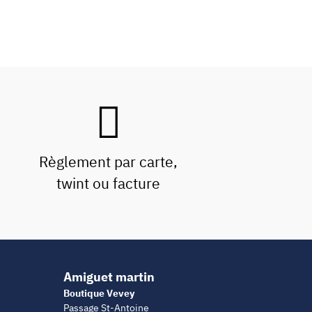
Règlement par carte,
twint ou facture
Amiguet martin
Boutique Vevey
Passage St-Antoine