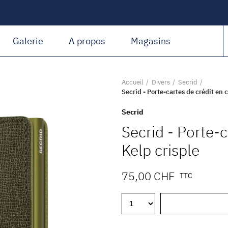
Amiguet Martin
Galerie
A propos
Magasins
Accueil
Divers
Secrid
Secrid - Porte-cartes de crédit en 
Secrid
Secrid - Porte-c
Kelp crisple
75,00 CHF
TTC