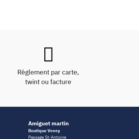
Règlement par carte,
twint ou facture
Amiguet martin
Boutique Vevey
Passage St-Antoine