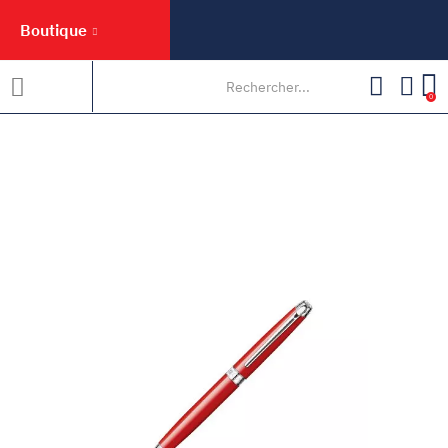
Boutique
0