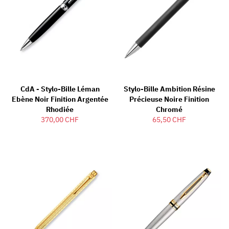
CdA - Stylo-Bille Léman
Stylo-Bille Ambition Résine
Ebène Noir Finition Argentée
Précieuse Noire Finition
Rhodiée
Chromé
370,00 CHF
65,50 CHF