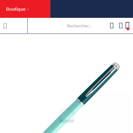
Boutique
0