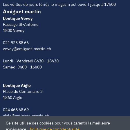
Les veilles de jours fériés le magasin est ouvert jusqu'à 17h00
Amiguet martin
Boutique Vevey
Passage St-Antoine
1800 Vevey
021 925 88 66
vevey@amiguet-martin.ch
Lundi - Vendredi 8h30 - 18h30
Samedi 9h00 - 16h00
Boutique Aigle
Place du Centenaire 3
1860 Aigle
024 468 68 69
aigle@amiguet-martin.ch
Ce site utilise des cookies pour vous garantir la meilleure
Lundi - Vendredi 8h00 - 12h00 | 13h30 - 18h30
expérience.
Politique de confidentialité