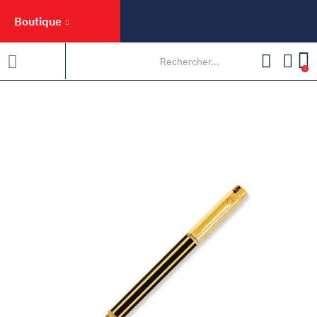
Boutique
0