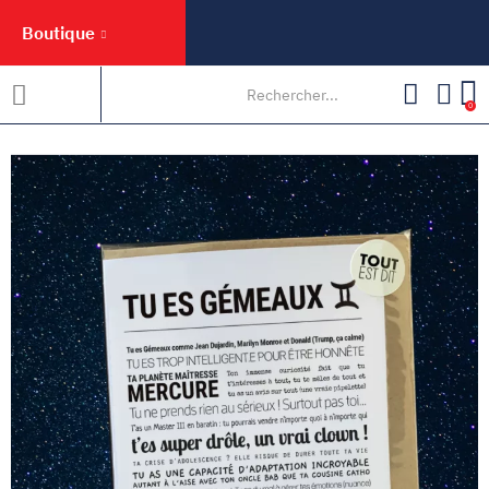
Boutique
0