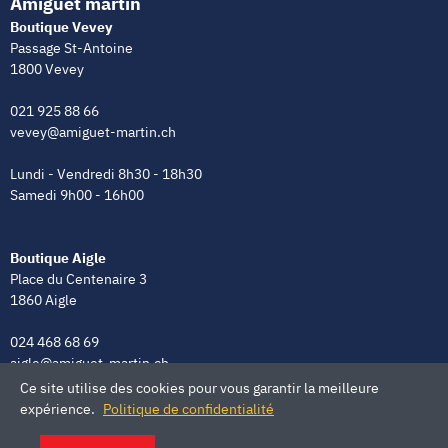
Amiguet martin
Boutique Vevey
Passage St-Antoine
1800 Vevey
021 925 88 66
vevey@amiguet-martin.ch
Lundi - Vendredi 8h30 - 18h30
Samedi 9h00 - 16h00
Boutique Aigle
Place du Centenaire 3
1860 Aigle
024 468 68 69
aigle@amiguet-martin.ch
Ce site utilise des cookies pour vous garantir la meilleure
Lundi - Vendredi 8h00 - 12h00 | 13h30 - 18h30
expérience.
Politique de confidentialité
Samedi 9h00 - 16h00