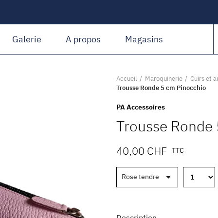
Amiguet Martin
Galerie
A propos
Magasins
Accueil
Maroquinerie
Cuirs et a
Trousse Ronde 5 cm Pinocchio
PA Accessoires
Trousse Ronde 
40,00 CHF
TTC
Description