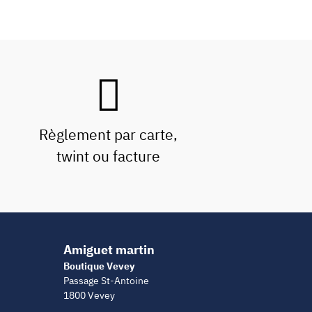
Règlement par carte,
twint ou facture
Amiguet martin
Boutique Vevey
Passage St-Antoine
1800 Vevey