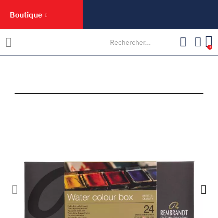
Boutique
0