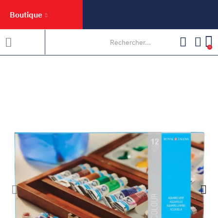
Boutique
0