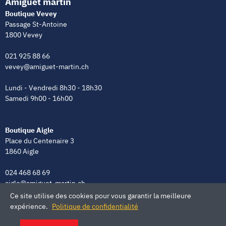
Amiguet martin
Boutique Vevey
Passage St-Antoine
1800 Vevey
021 925 88 66
vevey@amiguet-martin.ch
Lundi - Vendredi 8h30 - 18h30
Samedi 9h00 - 16h00
Boutique Aigle
Place du Centenaire 3
1860 Aigle
024 468 68 69
aigle@amiguet-martin.ch
Ce site utilise des cookies pour vous garantir la meilleure
Lundi - Vendredi 8h00 - 12h00 | 13h30 - 18h30
expérience.
Politique de confidentialité
Samedi 9h00 - 16h00