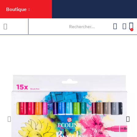
Boutique
0