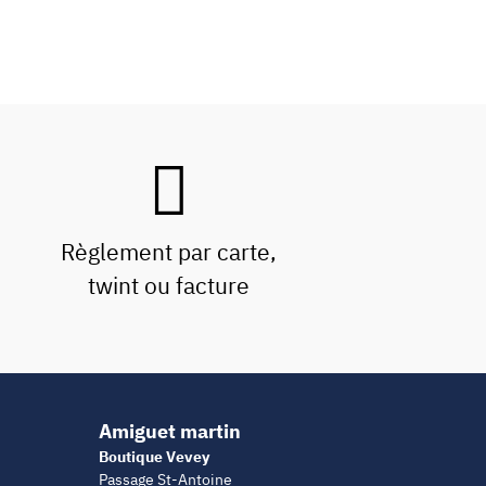
Règlement par carte,
twint ou facture
Amiguet martin
Boutique Vevey
Passage St-Antoine