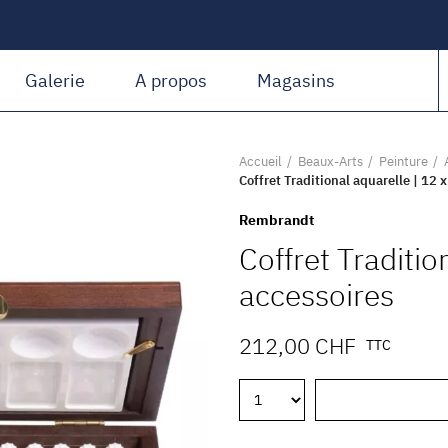
Amiguet Martin
Galerie
A propos
Magasins
Accueil
Beaux-Arts
Peinture
Coffret Traditional aquarelle | 12 
Rembrandt
Coffret Traditio
accessoires
212,00 CHF
TTC