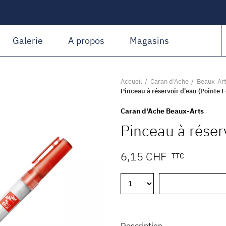
Amiguet Martin
Galerie
A propos
Magasins
Accueil
Caran d'Ache
Beaux-Ar
Pinceau à réservoir d'eau (Pointe F
Caran d'Ache Beaux-Arts
Pinceau à réser
6,15 CHF
TTC
Description