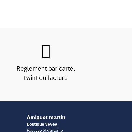
Règlement par carte,
twint ou facture
Amiguet martin
Boutique Vevey
Passage St-Antoine