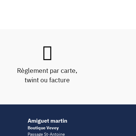
Règlement par carte,
twint ou facture
Amiguet martin
Boutique Vevey
Passage St-Antoine