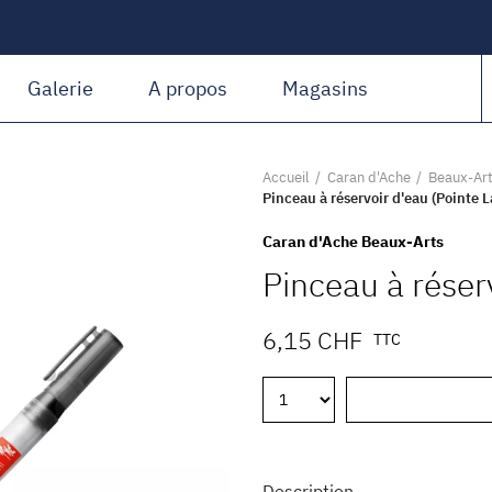
Amiguet Martin
Galerie
A propos
Magasins
Accueil
Caran d'Ache
Beaux-Ar
Pinceau à réservoir d'eau (Pointe L
Caran d'Ache Beaux-Arts
Pinceau à réser
6,15 CHF
TTC
Description