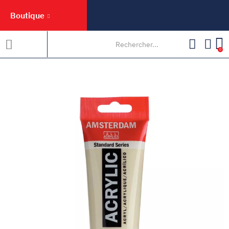
Boutique
0