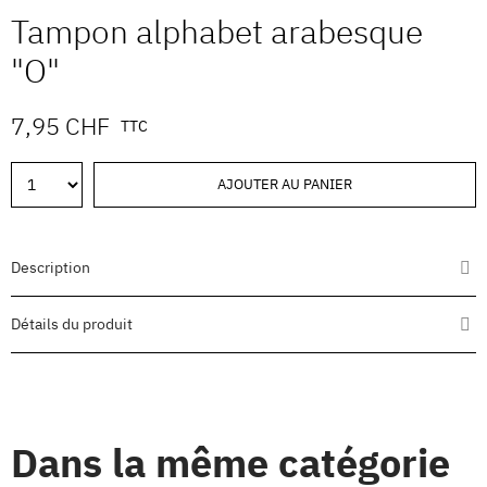
Tampon alphabet arabesque
"O"
7,95 CHF
TTC
AJOUTER AU PANIER
Description
Détails du produit
Dans la même catégorie