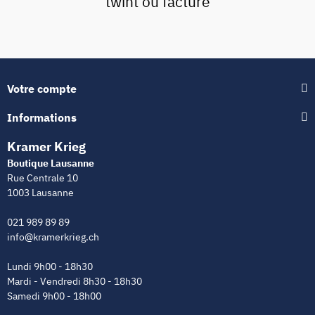
twint ou facture
Votre compte
Informations
Kramer Krieg
Boutique Lausanne
Rue Centrale 10
1003 Lausanne
021 989 89 89
info@kramerkrieg.ch
Lundi 9h00 - 18h30
Mardi - Vendredi 8h30 - 18h30
Samedi 9h00 - 18h00