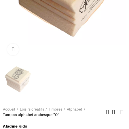
Clique pour élargir
Accueil
Loisirs créatifs
Timbres
Alphabet
Tampon alphabet arabesque "O"
Aladine Kids