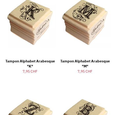
Tampon Alphabet Arabesque
Tampon Alphabet Arabesque
"K"
"M"
7,95 CHF
7,95 CHF