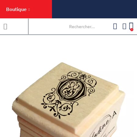
Boutique
0