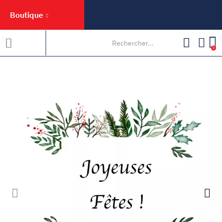
Boutique
0