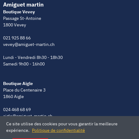
Amiguet martin
Boutique Vevey
Passage St-Antoine
1800 Vevey
021 925 88 66
vevey@amiguet-martin.ch
Lundi - Vendredi 8h30 - 18h30
Samedi 9h00 - 16h00
Boutique Aigle
Place du Centenaire 3
1860 Aigle
024 468 68 69
aigle@amiguet-martin.ch
Ce site utilise des cookies pour vous garantir la meilleure
Lundi - Vendredi 8h00 - 12h00 | 13h30 - 18h30
expérience.
Politique de confidentialité
Samedi 9h00 - 16h00