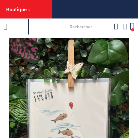
Boutique
0