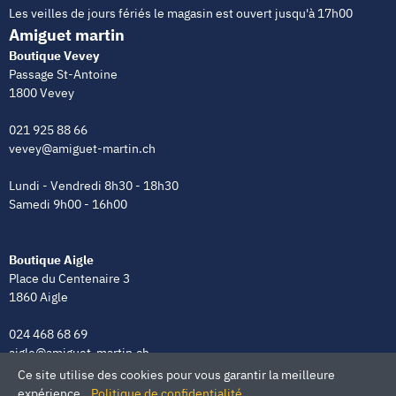
Les veilles de jours fériés le magasin est ouvert jusqu'à 17h00
Amiguet martin
Boutique Vevey
Passage St-Antoine
1800 Vevey
021 925 88 66
vevey@amiguet-martin.ch
Lundi - Vendredi 8h30 - 18h30
Samedi 9h00 - 16h00
Boutique Aigle
Place du Centenaire 3
1860 Aigle
024 468 68 69
aigle@amiguet-martin.ch
Ce site utilise des cookies pour vous garantir la meilleure
Lundi - Vendredi 8h00 - 12h00 | 13h30 - 18h30
expérience.
Politique de confidentialité