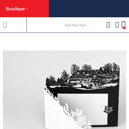
Boutique
0