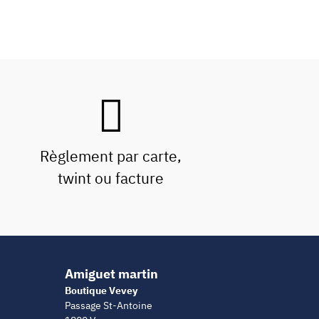
Règlement par carte,
twint ou facture
Amiguet martin
Boutique Vevey
Passage St-Antoine