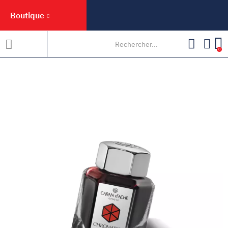
Boutique
0