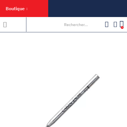
Boutique
0