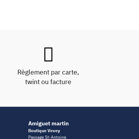
Règlement par carte,
twint ou facture
Amiguet martin
Boutique Vevey
Passage St-Antoine