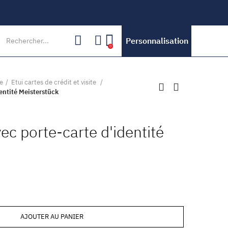
Personnalisation
0
e
Etui cartes de crédit et visite
entité Meisterstück
ec porte-carte d'identité
AJOUTER AU PANIER