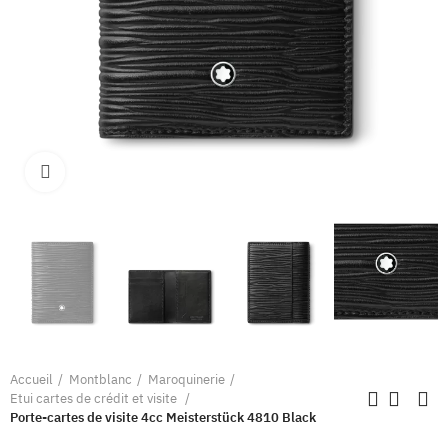
Clique pour élargir
Accueil
Montblanc
Maroquinerie
Etui cartes de crédit et visite
Porte-cartes de visite 4cc Meisterstück 4810 Black