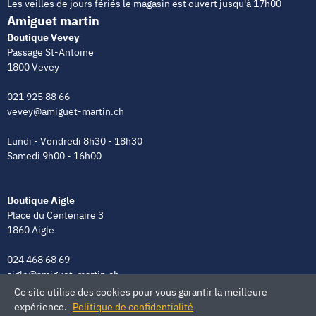
Les veilles de jours fériés le magasin est ouvert jusqu'à 17h00
Amiguet martin
Boutique Vevey
Passage St-Antoine
1800 Vevey
021 925 88 66
vevey@amiguet-martin.ch
Lundi - Vendredi 8h30 - 18h30
Samedi 9h00 - 16h00
Boutique Aigle
Place du Centenaire 3
1860 Aigle
024 468 68 69
aigle@amiguet-martin.ch
Ce site utilise des cookies pour vous garantir la meilleure
Lundi - Vendredi 8h00 - 12h00 | 13h30 - 18h30
expérience.
Politique de confidentialité