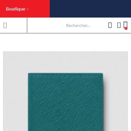
Boutique
0