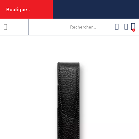
Boutique
0