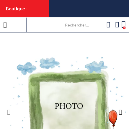
Boutique
0