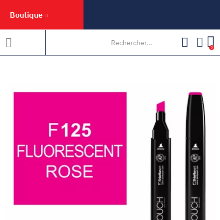
Boutique
0