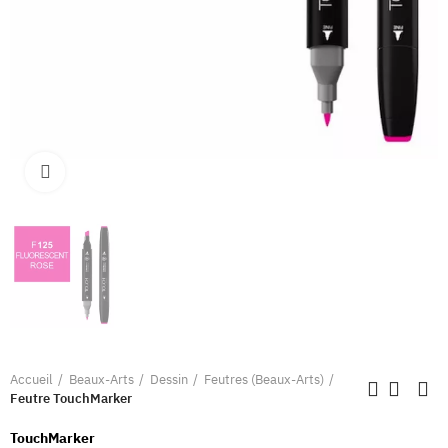
Clique pour élargir
Accueil
Beaux-Arts
Dessin
Feutres (Beaux-Arts)
Feutre TouchMarker
TouchMarker