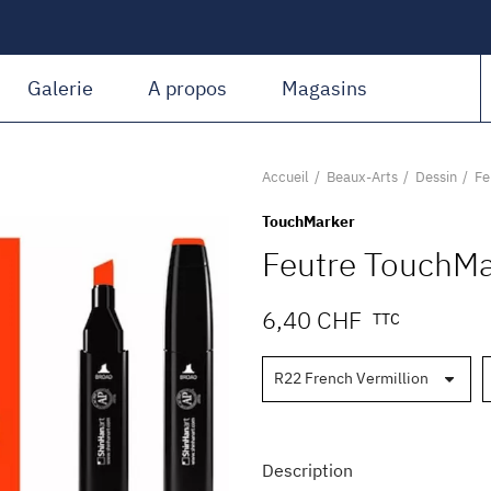
Amiguet Martin
Galerie
A propos
Magasins
Accueil
Beaux-Arts
Dessin
Fe
TouchMarker
Feutre TouchMa
6,40 CHF
TTC
Description