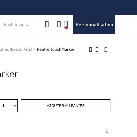
Personnalisation
0
utres (Beaux-Arts)
Feutre TouchMarker
rker
AJOUTER AU PANIER