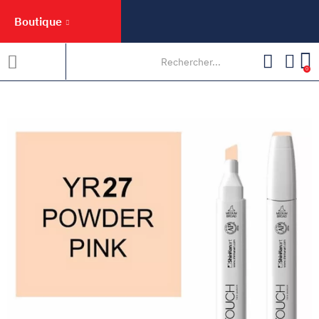
Boutique
0